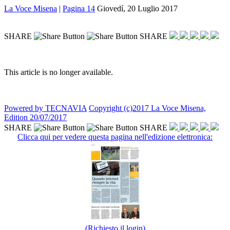
La Voce Misena
|
Pagina 14
Giovedí, 20 Luglio 2017
SHARE
SHARE
This article is no longer available.
Powered by TECNAVIA
Copyright (c)2017 La Voce Misena,
Edition 20/07/2017
SHARE
SHARE
Clicca qui per vedere questa pagina nell'edizione elettronica:
(Richiesto il login)