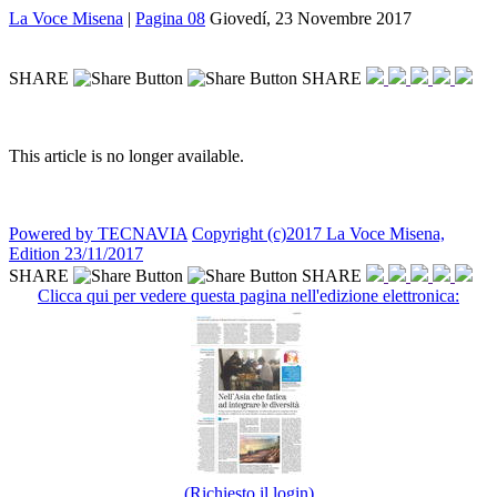
La Voce Misena
|
Pagina 08
Giovedí, 23 Novembre 2017
SHARE
SHARE
This article is no longer available.
Powered by TECNAVIA
Copyright (c)2017 La Voce Misena,
Edition 23/11/2017
SHARE
SHARE
Clicca qui per vedere questa pagina nell'edizione elettronica:
(Richiesto il login)